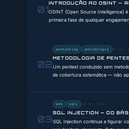
INTRODUÇÃO AO OSINT — 
01
OSINT (Open Source Intelligence) é 
primeira fase de qualquer engajament
pentesting
metodologia
01 May 
METODOLOGIA DE PENTEST
02
Um pentest conduzido sem metodolo
de cobertura sistemática — não ap
web
sqli
28 Apr 2026
SQL INJECTION — DO BÁ
03
SQL Injection continua a figurar