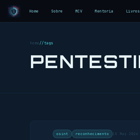
Home
Sobre
MCV
Mentoria
Livros
home
//
tags
PENTEST
osint
reconhecimento
15 May 2026