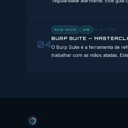
regularidade alarmante. Este guia c
burp-suite
web
10 Apr 2026
BURP SUITE — MASTERC
04
O Burp Suite é a ferramenta de re
trabalhar com as mãos atadas. Este