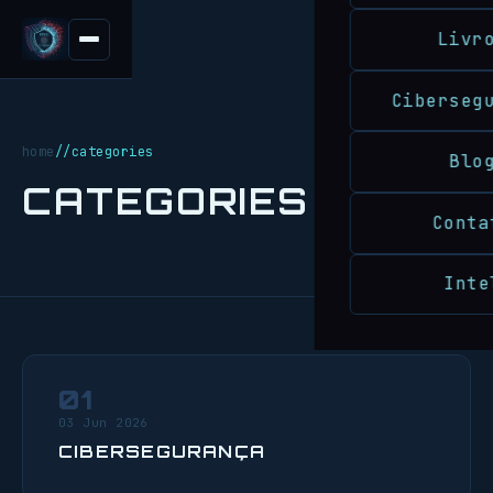
Livr
Ciberseg
home
//
categories
Blo
CATEGORIES
Conta
Inte
01
03 Jun 2026
CIBERSEGURANÇA