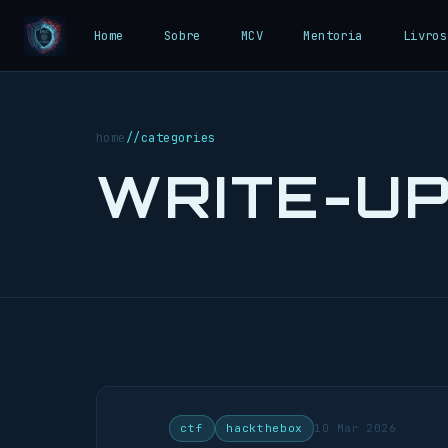
Home
Sobre
MCV
Mentoria
Livros
home
//
categories
WRITE-U
ctf
hackthebox
10 Mar 2026