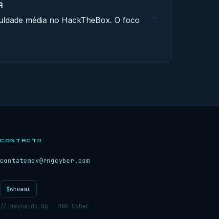
A
→
culdade média no HackTheBox. O foco
CONTACTO
contatomcv@rngcyber.com
$
whoami
// Reynaldo Ng — RNG Cyber