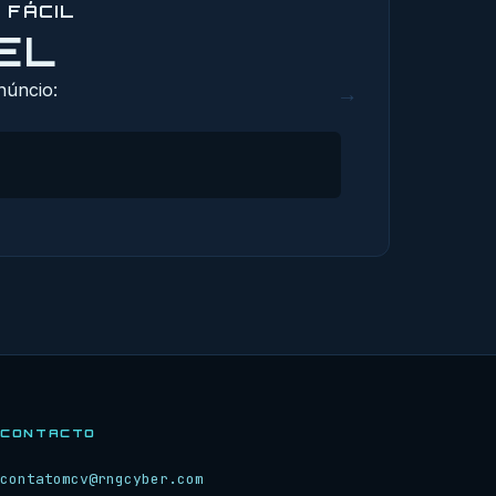
 FÁCIL
EL
núncio:
→
CONTACTO
contatomcv@rngcyber.com