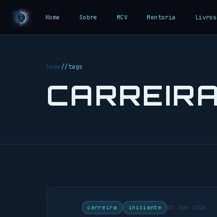
Home
Sobre
MCV
Mentoria
Livros
home
//
tags
CARREIR
carreira
iniciante
03 Jun 2026